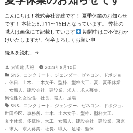
な
の
こんにちは！株式会社皆建です！ 夏季休業のお知らせ
か
です！ 本社は8月11〜16日となっています。 弊社の
職人は画像にて記載しています
期間中はご不便おか
けいたしますが、何卒よろしくお願い申
“夏
続きを読む
季
投
㈱皆建 広報
2023年8月10日
休
稿
カ
、
、
、
、
SNS
コンクリート
ジェンダー
ゼネコン
ドボジョ
業
者:
テ
、
、
、
、
、
、
、
休日
土木
土木女子
型枠
型枠大工
夏
夏季休業
の
ゴ
、
、
、
、
、
、
女職人
建設会社
建設業
求人
求人募集
お
リ
、
、
、
男性性と女性性
社長
職人
足場
知
ー:
タ
、
、
、
、
、
SNS
コンクリート
ジェンダー
ゼネコン
ドボジョ
ら
グ:
、
、
、
、
、
、
世田谷区
事務所
土木
土木女子
型枠
型枠大工
せ
、
、
、
、
、
、
夏季休業
多様性
大工
女職人
建設会社
建設業
東京
で
、
、
、
、
、
、
求人
求人募集
社長
職人
足場
躯体
す”