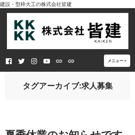
建設・型枠大工の株式会社皆建
コ
株式会社皆建
皆で型枠を建てる
ン
テ
ン
ツ
へ
Facebook
twitter
Instagram
YouTube
【
型
ス
メニュー
+
開
閉
い
じ
型
枠
キ
た
た
枠
大
ッ
状
状
タグアーカイブ:
求人募集
大
工
プ
態
態
工
は
】
ど
ん
な
仕
夏季休業のお知らせです
事