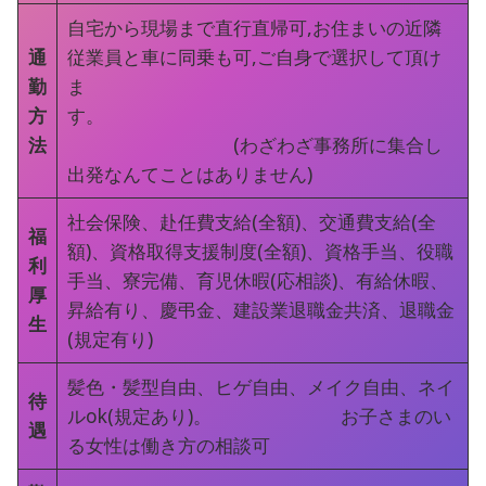
自宅から現場まで直行直帰可,お住まいの近隣
通
従業員と車に同乗も可,ご自身で選択して頂け
勤
ま
方
す。
法
(わざわざ事務所に集合し
出発なんてことはありません)
社会保険、赴任費支給(全額)、交通費支給(全
福
額)、資格取得支援制度(全額)、資格手当、役職
利
手当、寮完備、育児休暇(応相談)、有給休暇、
厚
昇給有り、慶弔金、建設業退職金共済、退職金
生
(規定有り)
髪色・髪型自由、ヒゲ自由、メイク自由、ネイ
待
ルok(規定あり)。 お子さまのい
遇
る女性は働き方の相談可