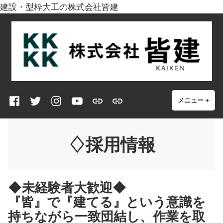
建設・型枠大工の株式会社皆建
コ
株式会社皆建
皆で型枠を建てる
ン
テ
ン
ツ
へ
Facebook
twitter
Instagram
YouTube
【
型
ス
メニュー
+
開
閉
い
じ
型
枠
キ
た
た
枠
大
ッ
状
状
♢採用情報
大
工
プ
態
態
工
は
】
ど
ん
◆未経験者大歓迎◆
な
『皆』で『建てる』という意識を
仕
持ちながら一致団結し、作業を取
事