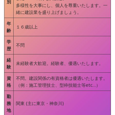
別
多様性を大事にし、個人を尊重いたします。一
緒に建設業を盛り上げましょう。
年
１６歳以上
齢
学
不問
歴
経
未経験者大歓迎。経験者、優遇いたします。
験
資
不問。建設関係の有資格者は優遇いたします。
格
（例：施工管理技士、型枠技能士等etc…）
勤
務
関東 (主に東京・神奈川)
地