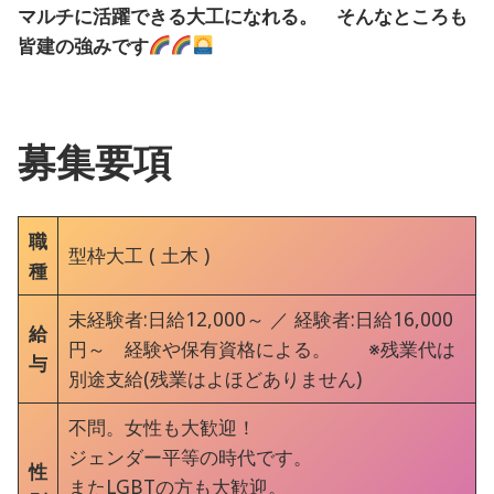
マルチに活躍できる大工になれる。 そんなところも
皆建の強みです
募集要項
職
型枠大工 ( 土木 )
種
未経験者:日給12,000～ ／ 経験者:日給16,000
給
円～ 経験や保有資格による。 ※残業代は
与
別途支給(残業はよほどありません)
不問。女性も大歓迎！
ジェンダー平等の時代です。
性
またLGBTの方も大歓迎。