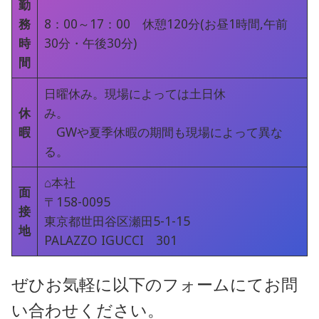
勤
務
8：00～17：00 休憩120分(お昼1時間,午前
時
30分・午後30分)
間
日曜休み。現場によっては土日休
休
み。
暇
GWや夏季休暇の期間も現場によって異な
る。
⌂本社
面
〒158-0095
接
東京都世田谷区瀬田5-1-15
地
PALAZZO IGUCCI 301
ぜひお気軽に以下のフォームにてお問
い合わせください。