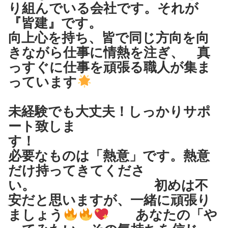
り組
んでいる会社です。それが
な
『皆建』です。
の
向上心を持ち、皆で同じ方向を向
か
きながら仕事に情熱を注
ぎ、 真
っすぐに仕事を頑張る
職人が集ま
っています
未経験でも大丈夫！しっかりサポ
ート致しま
す！
必要なものは「熱意」です。熱意
だけ持ってきてくださ
い。 初めは不
安だと思いますが、一緒に頑張り
ましょう
あなたの「や