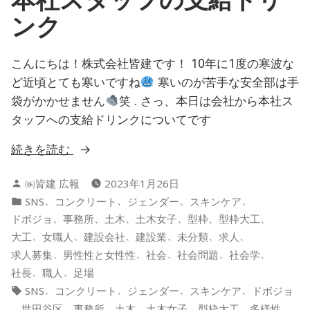
な
ンク
の
か
こんにちは！株式会社皆建です！ 10年に1度の寒波な
ど近頃とても寒いですね
寒いのが苦手な安全部は手
袋がかかせません
笑 . さっ、本日は会社から本社ス
タッフへの支給ドリンクについてです
“本
続きを読む
社
投
㈱皆建 広報
2023年1月26日
ス
稿
カ
、
、
、
、
SNS
コンクリート
ジェンダー
スキンケア
タ
者:
テ
、
、
、
、
、
、
ドボジョ
事務所
土木
土木女子
型枠
型枠大工
ッ
ゴ
、
、
、
、
、
、
大工
女職人
建設会社
建設業
未分類
求人
フ
リ
、
、
、
、
、
求人募集
男性性と女性性
社会
社会問題
社会学
の
ー:
、
、
社長
職人
足場
支
タ
、
、
、
、
SNS
コンクリート
ジェンダー
スキンケア
ドボジョ
給
グ:
、
、
、
、
、
、
、
世田谷区
事務所
土木
土木女子
型枠大工
多様性