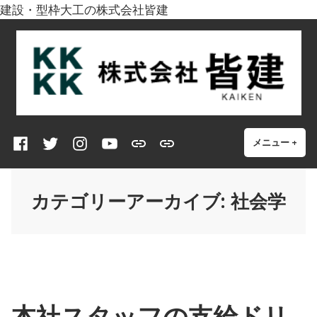
建設・型枠大工の株式会社皆建
コ
株式会社皆建
皆で型枠を建てる
ン
テ
ン
ツ
へ
Facebook
twitter
Instagram
YouTube
【
型
ス
メニュー
+
開
閉
い
じ
型
枠
キ
た
た
枠
大
ッ
状
状
カテゴリーアーカイブ:
社会学
大
工
プ
態
態
工
は
】
ど
ん
な
仕
本社スタッフの支給ドリ
事