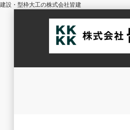
建設・型枠大工の株式会社皆建
コ
ン
テ
皆で型枠を建てる
ン
株式会社皆建
ツ
へ
ス
キ
ッ
プ