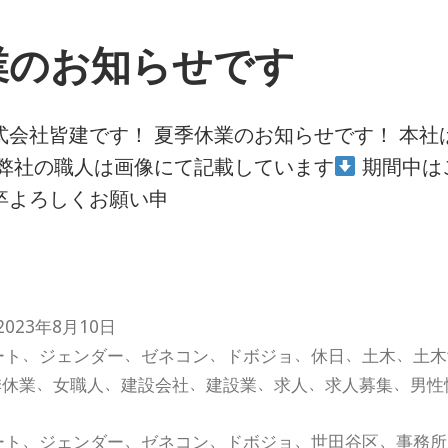
業のお知らせです
会社皆建です！ 夏季休業のお知らせです！ 本社は
 弊社の職人は画像にて記載しています
期間中は
卒よろしくお願い申
2023年8月10日
、
、
、
、
、
、
ート
ジェンダー
ゼネコン
ドボジョ
休日
土木
土木
、
、
、
、
、
、
季休業
女職人
建設会社
建設業
求人
求人募集
男性
、
、
、
、
、
ート
ジェンダー
ゼネコン
ドボジョ
世田谷区
事務所