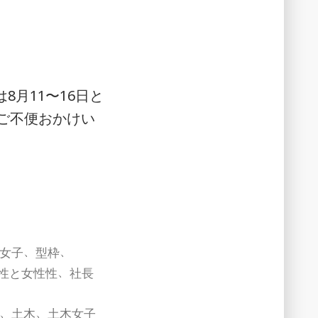
事
な
の
か
8月11〜16日と
ご不便おかけい
、
、
女子
型枠
、
性と女性性
社長
、
、
土木
土木女子