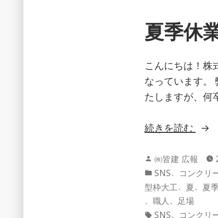
夏季休
こんにちは！株式
なっています。
たしますが、何
“夏
続きを読む
季
投
休
㈱皆建 広報
稿
カ
、
SNS
コンクリ
業
者:
テ
、
、
型枠大工
夏
夏
の
ゴ
、
、
職人
足場
お
リ
タ
、
SNS
コンクリ