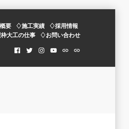
概要
♢施工実績
♢採用情報
型枠大工の仕事
♢お問い合わせ
Facebook
twitter
Instagram
YouTube
【
型
型
枠
枠
大
大
工
工
は
】
ど
ん
な
仕