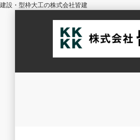
建設・型枠大工の株式会社皆建
コ
ン
テ
皆で型枠を建てる
ン
株式会社皆建
ツ
へ
ス
キ
ッ
プ