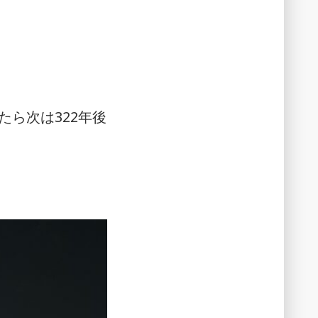
事
な
の
か
たら次は322年後