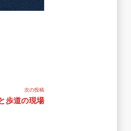
次
次の投稿
の
と歩道の現場
投
稿: