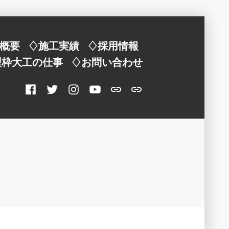
概要
♢施工実績
♢採用情報
型枠大工の仕事
♢お問い合わせ
Facebook
twitter
Instagram
YouTube
【
型
型
枠
枠
大
大
工
工
は
】
ど
ん
な
仕