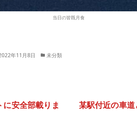
当日の皆既月食
カ
2022年11月8日
未分類
テ
ゴ
リ
ー:
トに安全部載りま
某駅付近の車道