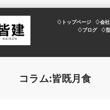
♢トップページ
♢会社
♢ブログ
♢
コラム:皆既月食