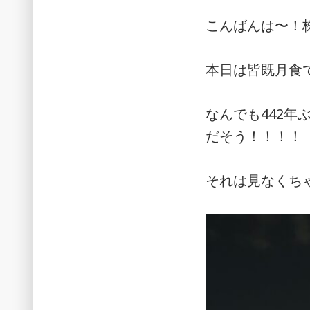
こんばんは〜！
本日は皆既月食
なんでも442年
だそう！！！！
それは見なくち