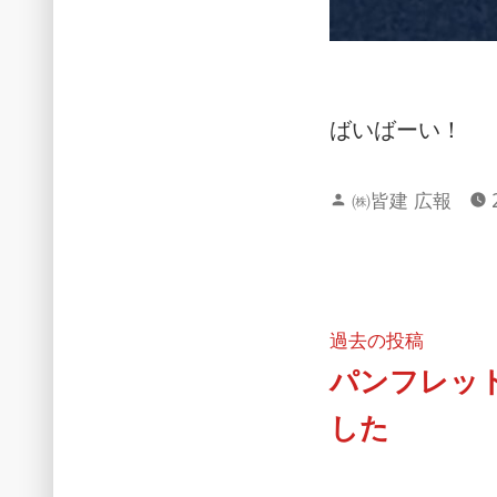
ばいばーい！
投
㈱皆建 広報
稿
者:
投
過
過去の投稿
去
パンフレッ
稿
の
した
ナ
投
ビ
稿: